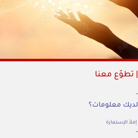
تطوّع معنا
تطوّع معنا
لديك معلومات؟
إملأ الإستمارة